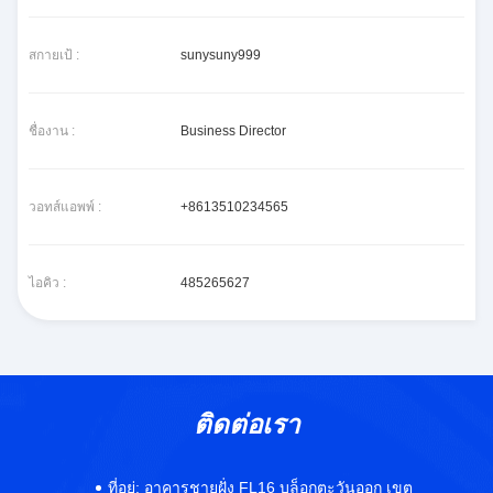
สกายเป้ :
sunysuny999
ชื่องาน :
Business Director
วอทส์แอพพ์ :
+8613510234565
ไอคิว :
485265627
ติดต่อเรา
ที่อยู่:
อาคารชายฝั่ง FL16 บล็อกตะวันออก เขต