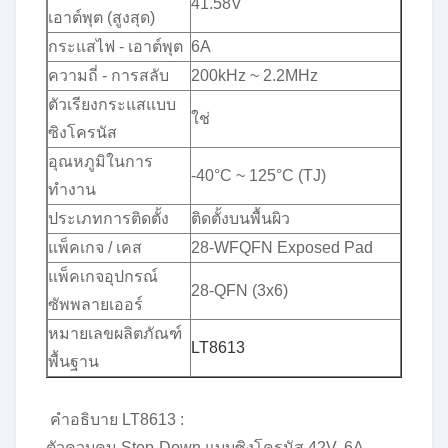
41.58V
เอาต์พุต (สูงสุด)
กระแสไฟ - เอาต์พุต
6A
ความถี่ - การสลับ
200kHz ~ 2.2MHz
ตัวเรียงกระแสแบบ
ใช่
ซิงโครนัส
อุณหภูมิในการ
-40°C ~ 125°C (TJ)
ทำงาน
ประเภทการติดตั้ง
ติดตั้งบนพื้นผิว
แพ็คเกจ / เคส
28-WFQFN Exposed Pad
แพ็คเกจอุปกรณ์
28-QFN (3x6)
ซัพพลายเออร์
หมายเลขผลิตภัณฑ์
LT8613
พื้นฐาน
คำอธิบาย LT8613 :
ตัวควบคุม Step-Down แบบซิงโครนัส 42V, 6A