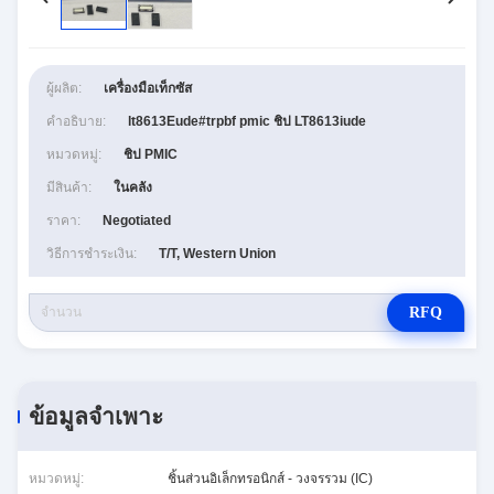
ผู้ผลิต:
เครื่องมือเท็กซัส
คำอธิบาย:
lt8613Eude#trpbf pmic ชิป LT8613iude
หมวดหมู่:
ชิป PMIC
มีสินค้า:
ในคลัง
ราคา:
Negotiated
วิธีการชำระเงิน:
T/T, Western Union
RFQ
ข้อมูลจำเพาะ
หมวดหมู่:
ชิ้นส่วนอิเล็กทรอนิกส์ - วงจรรวม (IC)