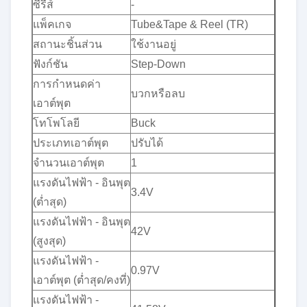
ซีรีส์
-
แพ็คเกจ
Tube&Tape & Reel (TR)
สถานะชิ้นส่วน
ใช้งานอยู่
ฟังก์ชัน
Step-Down
การกำหนดค่า
บวกหรือลบ
เอาต์พุต
โทโพโลยี
Buck
ประเภทเอาต์พุต
ปรับได้
จำนวนเอาต์พุต
1
แรงดันไฟฟ้า - อินพุต
3.4V
(ต่ำสุด)
แรงดันไฟฟ้า - อินพุต
42V
(สูงสุด)
แรงดันไฟฟ้า -
0.97V
เอาต์พุต (ต่ำสุด/คงที่)
แรงดันไฟฟ้า -