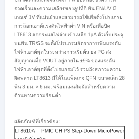
รวดเร็วและความเสถียรของลูปที่ดี พิน EN/UV มี
เกณฑ์ 1V ที่แม่นยำและสามารถใช้เพื่อตั้งโปรแกรม
การล็อกเอาต์แรงดันไฟฟ้าต่ำ VIN หรือเพื่อปิด
LT8613 ลดกระแสไฟจ่ายเข้าเหลือ 1µA ตัวเก็บประจุ
บนพิน TR/SS จะตั้งโปรแกรมอัตราการเพิ่มแรงดัน
ไฟฟ้าเอาต์พุตในระหว่างการเริ่มต้น ธง PG ส่ง
สัญญาณเมื่อ VOUT อยู่ภายใน ±9% ของแรงดัน
ไฟฟ้าเอาต์พุตที่ตั้งโปรแกรมไว้ รวมถึงสภาวะความ
ผิดพลาด LT8613 มีให้ในแพ็คเกจ QFN ขนาดเล็ก 28
พิน 3 มม. × 6 มม. พร้อมแผ่นสัมผัสสำหรับความ
ต้านทานความร้อนต่ำ
ผลิตภัณฑ์ที่เกี่ยวข้อง :
LT8610A PMIC CHIPS Step-Down MicroPower