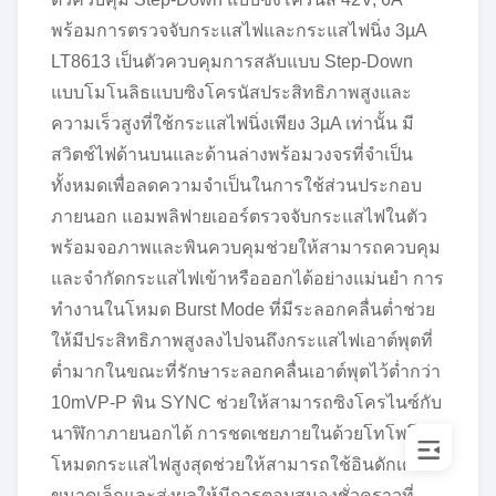
พร้อมการตรวจจับกระแสไฟและกระแสไฟนิ่ง 3µA
LT8613 เป็นตัวควบคุมการสลับแบบ Step-Down
แบบโมโนลิธแบบซิงโครนัสประสิทธิภาพสูงและ
ความเร็วสูงที่ใช้กระแสไฟนิ่งเพียง 3µA เท่านั้น มี
สวิตช์ไฟด้านบนและด้านล่างพร้อมวงจรที่จำเป็น
ทั้งหมดเพื่อลดความจำเป็นในการใช้ส่วนประกอบ
ภายนอก แอมพลิฟายเออร์ตรวจจับกระแสไฟในตัว
พร้อมจอภาพและพินควบคุมช่วยให้สามารถควบคุม
และจำกัดกระแสไฟเข้าหรือออกได้อย่างแม่นยำ การ
ทำงานในโหมด Burst Mode ที่มีระลอกคลื่นต่ำช่วย
ให้มีประสิทธิภาพสูงลงไปจนถึงกระแสไฟเอาต์พุตที่
ต่ำมากในขณะที่รักษาระลอกคลื่นเอาต์พุตไว้ต่ำกว่า
10mVP-P พิน SYNC ช่วยให้สามารถซิงโครไนซ์กับ
นาฬิกาภายนอกได้ การชดเชยภายในด้วยโทโพโลยี
โหมดกระแสไฟสูงสุดช่วยให้สามารถใช้อินดักเตอร์
ขนาดเล็กและส่งผลให้มีการตอบสนองชั่วคราวที่