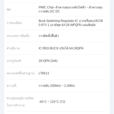
PMIC Chip- ตัวควบคุมแรงดันไฟฟ้า - ตัวควบคุม
ชุด:
การสลับ DC DC
Buck Switching Regulator IC บวกหรือลบปรับได้
รายละเอียด:
0.97V 1 เอาต์พุต 6A 28-WFQFN แผ่นสัมผัส
ประเภทการติดตั้ง:
การติดตั้งพื้นผิว
คำอธิบาย:
IC REG BUCK ปรับได้ 6A 28QFN
บรรจุุภัณฑ์:
28-QFN (3x6)
หมายเลขชิ้นส่วนฐาน:
LT8613
ความถี่:
การสลับ 200kHz ~ 2.2MHz
ช่วงอุณหภูมิแวดล้อม
-40°C ~ 125°C (TJ)
ในการทำงาน: