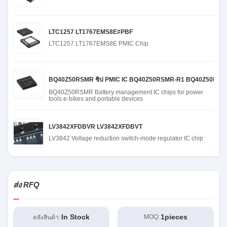
LTC1257 LT1767EMS8E#PBF
LTC1257 LT1767EMS8E PMIC Chip
BQ40Z50RSMR ชิป PMIC IC BQ40Z50RSMR-R1 BQ40Z50RS
BQ40Z50RSMR Battery management IC chips for power
tools e-bikes and portable devices
LV3842XFDBVR LV3842XFDBVT
LV3842 Voltage reduction switch-mode regulator IC chip
ส่ง RFQ
In Stock
1pieces
MOQ:
คลังสินค้า: