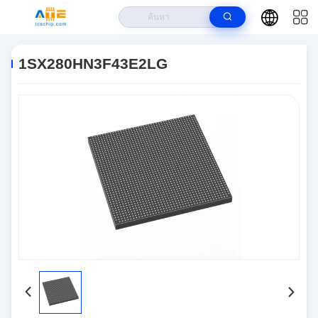
บ้าน
>
ผลิตภัณฑ์
>
วงจรรวม IC
>
1SX280HN3F43E2LG
1SX280HN3F43E2LG