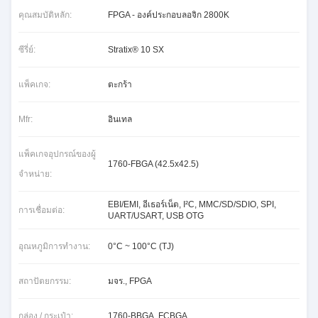
คุณสมบัติหลัก:
FPGA - องค์ประกอบลอจิก 2800K
ซีรี่ย์:
Stratix® 10 SX
แพ็คเกจ:
ตะกร้า
Mfr:
อินเทล
แพ็คเกจอุปกรณ์ของผู้
1760-FBGA (42.5x42.5)
จําหน่าย:
EBI/EMI, อีเธอร์เน็ต, I²C, MMC/SD/SDIO, SPI,
การเชื่อมต่อ:
UART/USART, USB OTG
อุณหภูมิการทํางาน:
0°C ~ 100°C (TJ)
สถาปัตยกรรม:
มจร., FPGA
กล่อง / กระเป๋า:
1760-BBGA, FCBGA