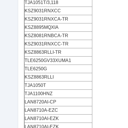
TJA1051T/3,118
KSZ9031RNXCC
KSZ9031RNXCA-TR
KSZ8895MQXIA
KSZ8081RNBCA-TR
KSZ9031RNXCC-TR
KSZ8863RLLI-TR
TLE6250GV33XUMA1
TLE6250G
KSZ8863RLLI
TJA1050T
TJA1100HNZ
LAN8720AI-CP
LAN8710A-EZC
LAN8710AI-EZK
LAN8710AI-EZK