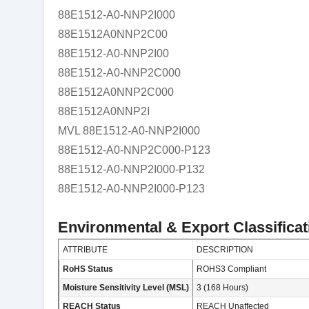
88E1512-A0-NNP2I000
88E1512A0NNP2C00
88E1512-A0-NNP2I00
88E1512-A0-NNP2C000
88E1512A0NNP2C000
88E1512A0NNP2I
MVL 88E1512-A0-NNP2I000
88E1512-A0-NNP2C000-P123
88E1512-A0-NNP2I000-P132
88E1512-A0-NNP2I000-P123
Environmental & Export Classificat
ATTRIBUTE
DESCRIPTION
RoHS Status
ROHS3 Compliant
Moisture Sensitivity Level (MSL)
3 (168 Hours)
REACH Status
REACH Unaffected