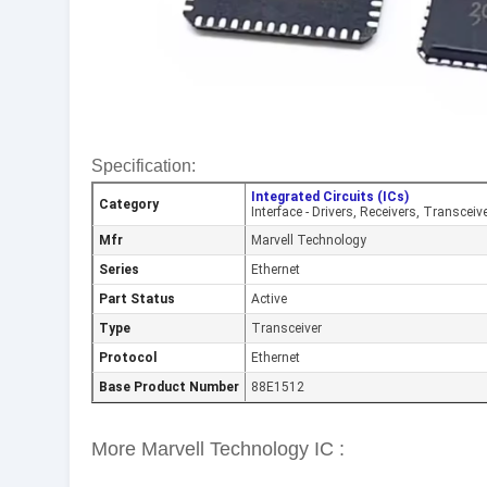
Specification:
Integrated Circuits (ICs)
Category
Interface - Drivers, Receivers, Transceiv
Mfr
Marvell Technology
Series
Ethernet
Part Status
Active
Type
Transceiver
Protocol
Ethernet
Base Product Number
88E1512
More Marvell Technology IC :