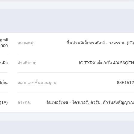
sgmii
หมวดหมู่:
ชิ้นส่วนอิเล็กทรอนิกส์ - วงจรรวม (IC)
I000
้นผิว
คำอธิบาย:
IC TXRX เต็ม/ครึ่ง 4/4 56QFN
ฟเอ็น
หมายเลขชิ้นส่วนฐาน:
88E1512
(TA)
ตระกูล:
อินเทอร์เฟซ - ไดรเวอร์, ตัวรับ, ตัวรับส่งสัญญาณ