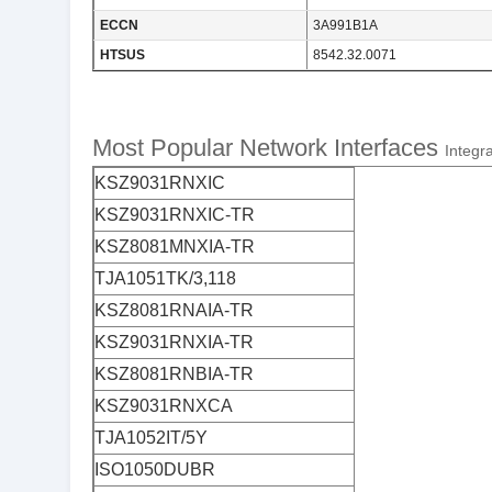
ECCN
3A991B1A
HTSUS
8542.32.0071
Most Popular Network Interfaces
Integra
KSZ9031RNXIC
KSZ9031RNXIC-TR
KSZ8081MNXIA-TR
TJA1051TK/3,118
KSZ8081RNAIA-TR
KSZ9031RNXIA-TR
KSZ8081RNBIA-TR
KSZ9031RNXCA
TJA1052IT/5Y
ISO1050DUBR