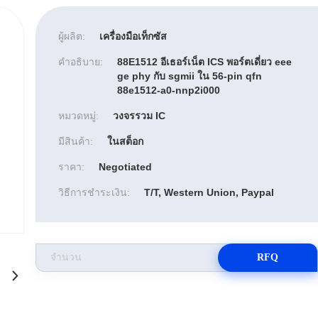
ผู้ผลิต:
เครื่องมือเท็กซัส
คำอธิบาย:
88E1512 อีเธอร์เน็ต ICS พอร์ตเดี่ยว eee
ge phy กับ sgmii ใน 56-pin qfn
88e1512-a0-nnp2i000
หมวดหมู่:
วงจรรวม IC
มีสินค้า:
ในสต็อก
ราคา:
Negotiated
วิธีการชำระเงิน:
T/T, Western Union, Paypal
RFQ