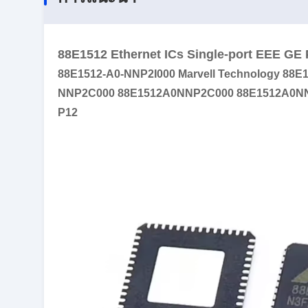
88E1512 Ethernet ICs Single-port EEE GE
88E1512-A0-NNP2I000 Marvell Technology 88
NNP2C000 88E1512A0NNP2C000 88E1512A0NNP
P12